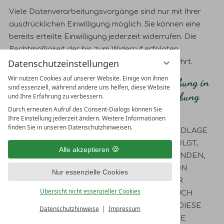
Viele Datenverarbeitungsvorgänge sind nur mit Ihrer
ausdrücklichen Einwilligung möglich. Sie können eine
bereits erteilte Einwilligung jederzeit widerrufen. Die
Rechtmäßigkeit der bis zum Widerruf erfolgten
Datenverarbeitung bleibt vom Widerruf unberührt.
Datenschutzeinstellungen
Wir nutzen Cookies auf unserer Website. Einige von ihnen
Widerspruchsrecht gegen die Datenerhebung in
sind essenziell, während andere uns helfen, diese Website
besonderen Fällen sowie gegen Direktwerbung
und Ihre Erfahrung zu verbessern.
(Art. 21 DSGVO)
Durch erneuten Aufruf des Consent-Dialogs können Sie
Ihre Einstellung jederzeit ändern. Weitere Informationen
finden Sie in unseren Datenschutzhinweisen.
WENN DIE DATENVERARBEITUNG AUF GRUNDLAGE
VON ART. 6 ABS. 1 LIT. E ODER F DSGVO ERFOLGT,
Alle akzeptieren
HABEN SIE JEDERZEIT DAS RECHT, AUS GRÜNDEN,
DIE SICH AUS IHRER BESONDEREN SITUATION
Nur essenzielle Cookies
ERGEBEN, GEGEN DIE VERARBEITUNG IHRER
Übersicht nicht essenzieller Cookies
PERSONENBEZOGENEN DATEN WIDERSPRUCH
EINZULEGEN; DIES GILT AUCH FÜR EIN AUF DIESE
Datenschutzhinweise
Impressum
BESTIMMUNGEN GESTÜTZTES PROFILING. DIE